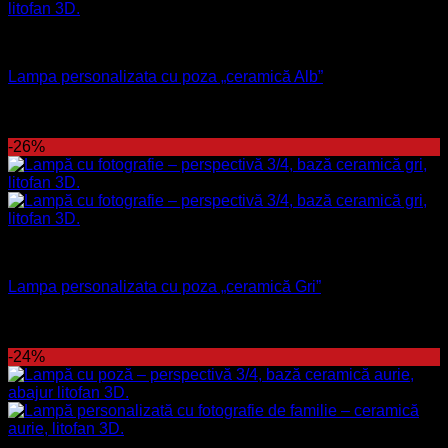
Lampă
Lampa personalizata cu poza „ceramică Alb”
270
lei
Prețul inițial a fost: 270 lei.
199
lei
Prețul curent este:
199 lei.
-26%
Lampă
Lampa personalizata cu poza „ceramică Gri”
270
lei
Prețul inițial a fost: 270 lei.
199
lei
Prețul curent este:
199 lei.
-24%