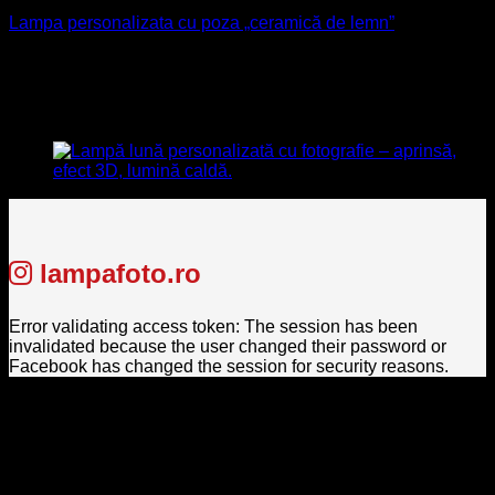
Lampa personalizata cu poza „ceramică de lemn”
300
lei
Prețul inițial a fost: 300 lei.
249
lei
Prețul curent este:
249 lei.
lampafoto.ro
Error validating access token: The session has been
invalidated because the user changed their password or
Facebook has changed the session for security reasons.