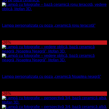
Lampă
Lampa personalizata cu poza „ceramică roșu teracotă”
270
lei
Prețul inițial a fost: 270 lei.
199
lei
Prețul curent este:
199 lei.
-26%
Lampă
Lampa personalizata cu poza „ceramică Noaptea neagră”
270
lei
Prețul inițial a fost: 270 lei.
199
lei
Prețul curent este:
199 lei.
-26%