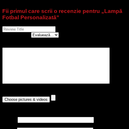
Fii primul care scrii o recenzie pentru „Lampă
Fotbal Personalizată”
Evaluarea ta
*
Recenzia ta
*
Choose pictures & videos(maxsize: 2000 KB, max files: 5)
Choose pictures & videos
Your review is being submitted. Please wait a moment
Nume
*