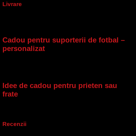
Livrare
2–5 zile lucrătoare
. În sezon (perioade aglomerate),
termenul se poate prelungi cu
1–3 zile
. Ambalăm cu grijă
pentru a ajunge în siguranță.
Cadou pentru suporterii de fotbal –
personalizat
Fotografia preferată și efectul
3D
transformă lampa într-un
dar memorabil pentru orice fan.
USB reîncărcabilă
și
opțiunea
16 culori + telecomandă
o fac ușor de folosit zilnic.
Idee de cadou pentru prieten sau
frate
Un accesoriu util și decorativ: lumină blândă
LED
,
autonomie
4–8 ore
,
bază din PLA
inclusă.
Recenzii
Nu există recenzii până acum.