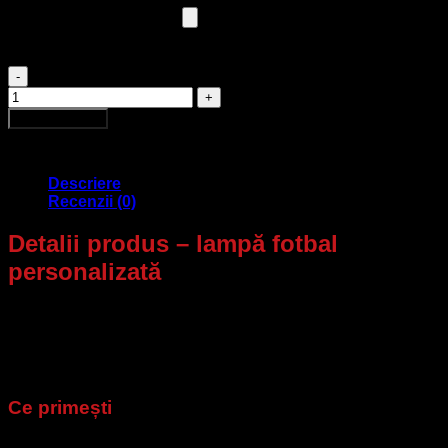
Alege o poză
(max file size 32 Mo)
Cantitate Lampă Fotbal Personalizată
Adaugă în coș
Descriere
Recenzii (0)
Detalii produs – lampă fotbal
personalizată
Model inspirat de
mingea de fotbal
, cu
imprimare 3D (PLA)
și iluminare
LED
cu consum redus. Alege între
alb cald/rece
sau varianta
RGB – 16 culori + telecomandă
. Încărcare
ușoară prin
USB reîncărcabilă
.
Ce primești
Bază din PLA (aurie sau albă) – inclusă
.