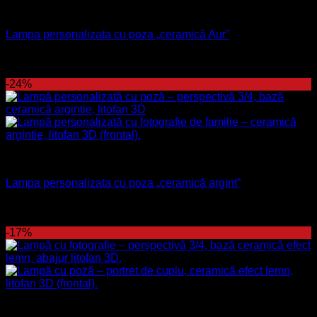
Lampă
Lampa personalizata cu poza „ceramică Aur”
300
lei
Prețul inițial a fost: 300 lei.
229
lei
Prețul curent este:
229 lei.
-24%
Lampă
Lampa personalizata cu poza „ceramică argint”
300
lei
Prețul inițial a fost: 300 lei.
229
lei
Prețul curent este:
229 lei.
-17%
Lampă