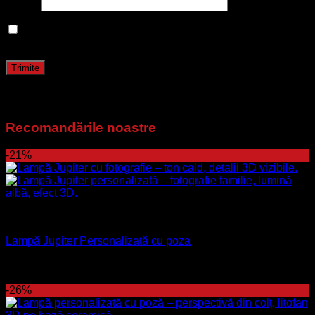
Email
*
Salvează-mi numele, emailul și site-ul web în acest
navigator pentru data viitoare când o să comentez.
Recomandările noastre
-21%
lampa luna
Lampă Jupiter Personalizată cu poza
210
lei
Prețul inițial a fost: 210 lei.
165
lei
Prețul curent este:
165 lei.
-26%