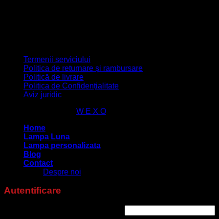
Termenii serviciului
Politica de returnare și rambursare
Politică de livrare
Politica de Confidențialitate
Aviz juridic
lampafoto.ro 2026 ©
W E X O
Home
Lampa Luna
Lampa personalizata
Blog
Contact
Despre noi
Autentificare
Nume utilizator sau adresă email
*