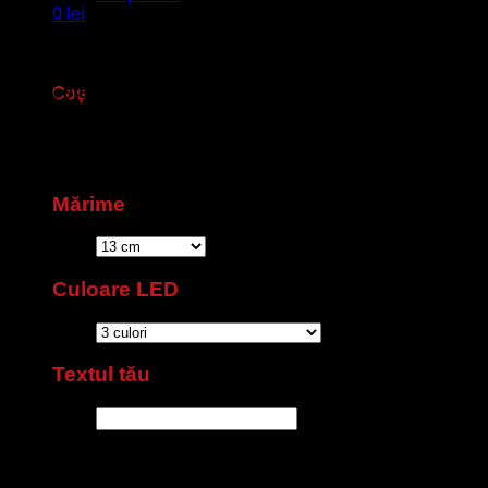
0
lei
Transformă o fotografie într-o
minge de fotbal 3D
luminată.
Nu ai niciun produs în coș.
Personalizare foto + text,
LED alb cald/rece
sau
16 culori +
telecomandă
,
USB reîncărcabilă
.
Baza din PLA (aurie sau
albă) este inclusă
. Livrare rapidă:
2–5 zile lucrătoare
(în
Coș
sezon +1–3).
Nu ai niciun produs în coș.
Mărime
Culoare LED
Textul tău